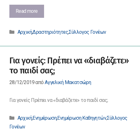
Εκδήλωση
Read more
του
Συλλόγου
Κατηγορίες
Γονέων
Αρχική
,
Δραστηριότητες
,
Σύλλογος Γονέων
και
Κηδεμόνων
του
Για γονείς: Πρέπει να «διαβάζετε»
1ου
ΕΠΑΛ
το παιδί σας;
Φλώρινας
28/12/2019
από
Αγγελική Μακατσώρη
Για γονείς Πρέπει να «διαβάζετε» το παιδί σας;
Κατηγορίες
Αρχική
,
Ενημέρωση
,
Ενημέρωση Καθηγητών
,
Σύλλογος
Γονέων