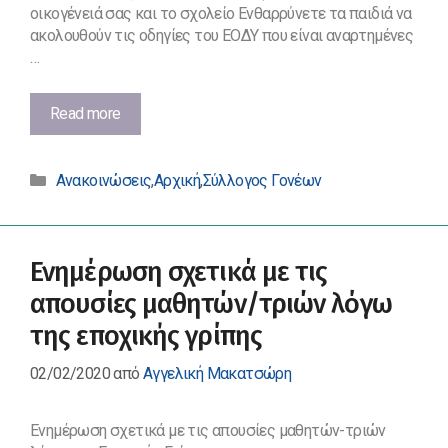
οικογένειά σας και το σχολείο Ενθαρρύνετε τα παιδιά να
ακολουθούν τις οδηγίες του ΕΟΔΥ που είναι αναρτημένες
…
Οδηγίες
Read more
για
την
Κατηγορίες
επαναλειτουργία
Ανακοινώσεις
,
Αρχική
,
Σύλλογος Γονέων
των
σχολικών
μονάδων
Ενημέρωση σχετικά με τις
για
γονείς
απουσίες μαθητών/τριών λόγω
της εποχικής γρίπης
02/02/2020
από
Αγγελική Μακατσώρη
Ενημέρωση σχετικά με τις απουσίες μαθητών-τριών