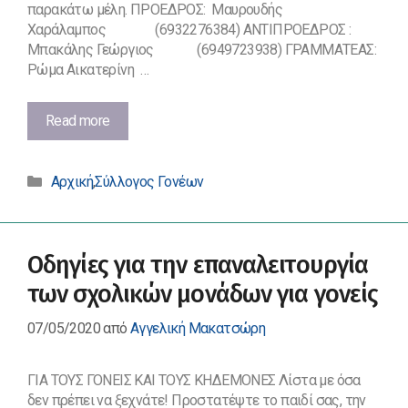
παρακάτω μέλη. ΠΡΟΕΔΡΟΣ: Μαυρουδής
Χαράλαμπος (6932276384) ΑΝΤΙΠΡΟΕΔΡΟΣ :
Μπακάλης Γεώργιος (6949723938) ΓΡΑΜΜΑΤΕΑΣ:
Ρώμα Αικατερίνη …
Σύλλογος
Read more
γονέων
και
Κατηγορίες
κηδεμόνων
Αρχική
,
Σύλλογος Γονέων
του
1ου
ΕΠΑΛ
Οδηγίες για την επαναλειτουργία
Φλώρινας
σχολικό
των σχολικών μονάδων για γονείς
έτος
2021-
07/05/2020
από
Αγγελική Μακατσώρη
2022
ΓΙΑ ΤΟΥΣ ΓΟΝΕΙΣ ΚΑΙ ΤΟΥΣ ΚΗΔΕΜΟΝΕΣ Λίστα με όσα
δεν πρέπει να ξεχνάτε! Προστατέψτε το παιδί σας, την