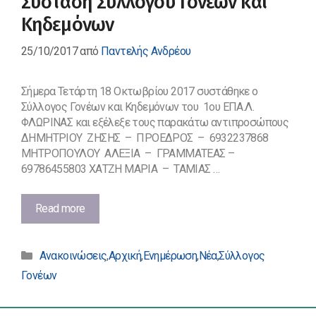
Σύσταση Συλλόγου Γονέων και
Κηδεμόνων
25/10/2017
από
Παντελής Ανδρέου
Σήμερα Τετάρτη 18 Οκτωβρίου 2017 συστάθηκε ο
Σύλλογος Γονέων και Κηδεμόνων του 1ου ΕΠΑ.Λ.
ΦΛΩΡΙΝΑΣ και εξέλεξε τους παρακάτω αντιπροσώπους
ΔΗΜΗΤΡΙΟΥ ΖΗΣΗΣ – ΠΡΟΕΔΡΟΣ – 6932237868
ΜΗΤΡΟΠΟΥΛΟΥ ΑΛΕΞΙΑ – ΓΡΑΜΜΑΤΕΑΣ –
69786455803 ΧΑΤΖΗ ΜΑΡΙΑ – ΤΑΜΙΑΣ …
Σύσταση
Read more
Συλλόγου
Γονέων
Κατηγορίες
και
Ανακοινώσεις
,
Αρχική
,
Ενημέρωση
,
Νέα
,
Σύλλογος
Κηδεμόνων
Γονέων