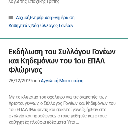
λόγω της Εποχικής Γρίπης
Κατηγορίες
Αρχική
,
Ενημέρωση
,
Ενημέρωση
Καθηγητών
,
Νέα
,
Σύλλογος Γονέων
Εκδήλωση του Συλλόγου Γονέων
και Κηδεμόνων του 1ου ΕΠΑΛ
Φλώρινας
28/12/2019
από
Αγγελική Μακατσώρη
Με το κλείσιμο του σχολείου για τις διακοπές των
Χριστουγέννων, ο Σύλλογος Γονέων και Κηδεμόνων του
1ου ΕΠΑΛ Φλώρινας και αρκετοί γονείς, ήρθαν στο
σχολείο και προσέφεραν στους μαθητές και στους
καθηγητές πλούσια εδέσματα. Υπό …