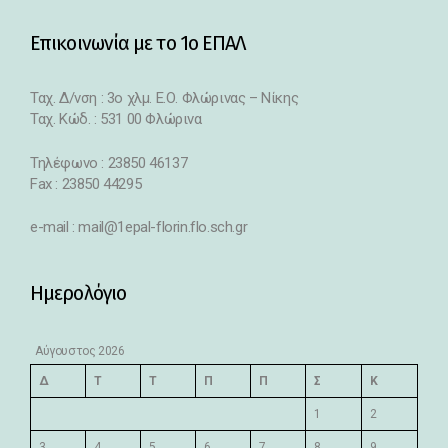
Επικοινωνία με το 1ο ΕΠΑΛ
Ταχ. Δ/νση : 3o χλμ. Ε.Ο. Φλώρινας – Νίκης
Ταχ. Κώδ. : 531 00 Φλώρινα
Τηλέφωνο : 23850 46137
Fax : 23850 44295
e-mail : mail@1epal-florin.flo.sch.gr
Ημερολόγιο
Αύγουστος 2026
Δ
Τ
Τ
Π
Π
Σ
Κ
1
2
3
4
5
6
7
8
9