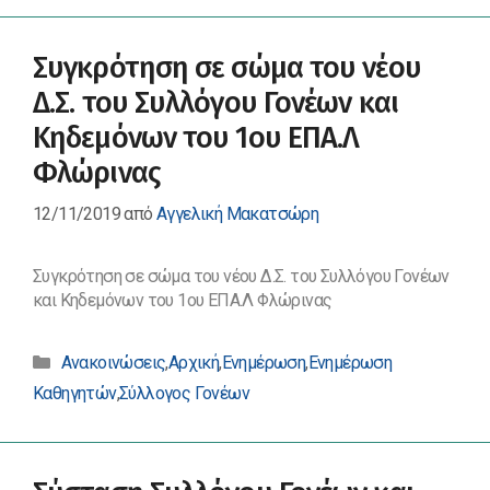
Κηδεμόνων
του
Συγκρότηση σε σώμα του νέου
1ου
ΕΠΑΛ
Δ.Σ. του Συλλόγου Γονέων και
Φλώρινας
Κηδεμόνων του 1ου ΕΠΑ.Λ
Φλώρινας
12/11/2019
από
Αγγελική Μακατσώρη
Συγκρότηση σε σώμα του νέου Δ.Σ. του Συλλόγου Γονέων
και Κηδεμόνων του 1ου ΕΠΑ.Λ Φλώρινας
Κατηγορίες
Ανακοινώσεις
,
Αρχική
,
Ενημέρωση
,
Ενημέρωση
Καθηγητών
,
Σύλλογος Γονέων