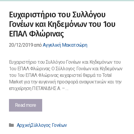
Ευχαριστήριο του Συλλόγου
Γονέων και Κηδεμόνων του 1ου
ΕΠΑΛ Φλώρινας
20/12/2019
από
Αγγελική Μακατσώρη
Ευχαριστήριο του Συλλόγου Γονέων και Κηδεμόνων του
1ου ΕΠΑΛ Φλώρινας Ο Σύλλογος Γονέων και Κηδεμόνων
του 1ου ΕΠΑΛ Φλώρινας ευχαριστεί θερμά το Total
Market για την ευγενική προσφορά αναψυκτικών και την
επιχείρηση ΠΕΤΑΝΙΔΗΣ Α. – …
Ευχαριστήριο
Read more
του
Συλλόγου
Κατηγορίες
Γονέων
Αρχική
,
Σύλλογος Γονέων
και