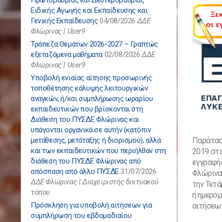
Ειδικής Αγωγής και Εκπαίδευσης και
Γενικής Εκπαίδευσης
04/08/2026
ΔΔΕ
Φλώρινας | User9
Τράπεζα Θεμάτων 2026-2027 – Γραπτώς
εξεταζόμενα μαθήματα
02/08/2026
ΔΔΕ
Φλώρινας | User9
Υποβολή ενιαίας αίτησης προσωρινής
τοποθέτησης κάλυψης λειτουργικών
αναγκών, ή/και συμπλήρωσης ωραρίου
εκπαιδευτικών που βρίσκονται στη
Διάθεση του ΠΥΣΔΕ Φλώρινας και
υπάγονται οργανικά σε αυτήν (κατόπιν
μετάθεσης, μετάταξης ή διορισμού), αλλά
Παράταση
και των εκπαιδευτικών που περιήλθαν στη
2019 στι
διάθεση του ΠΥΣΔΕ Φλώρινας από
εγγραφή
απόσπαση από άλλο ΠΥΣΔΕ
31/07/2026
Φλώρινας
ΔΔΕ Φλώρινας | Διαχειριστής δικτυακού
την Τετά
τόπου
η ημερο
Πρόσκληση για υποβολή αιτήσεων για
αιτήσεω
συμπλήρωση του εβδομαδιαίου