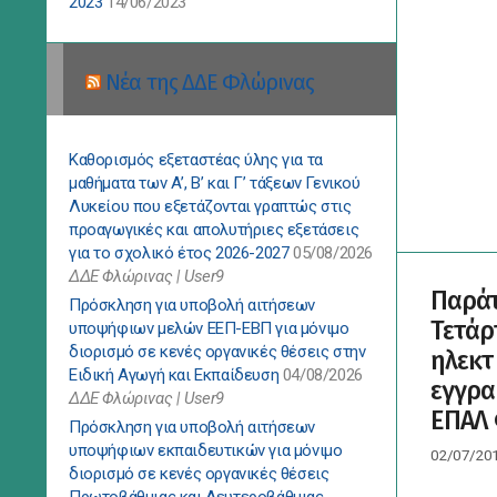
2023
14/06/2023
Νέα της ΔΔΕ Φλώρινας
Καθορισμός εξεταστέας ύλης για τα
μαθήματα των Α’, Β’ και Γ’ τάξεων Γενικού
Λυκείου που εξετάζονται γραπτώς στις
προαγωγικές και απολυτήριες εξετάσεις
για το σχολικό έτος 2026-2027
05/08/2026
ΔΔΕ Φλώρινας | User9
Παράτ
Πρόσκληση για υποβολή αιτήσεων
Τετάρτ
υποψήφιων μελών ΕΕΠ-ΕΒΠ για μόνιμο
διορισμό σε κενές οργανικές θέσεις στην
ηλεκτ
Ειδική Αγωγή και Εκπαίδευση
04/08/2026
εγγρα
ΔΔΕ Φλώρινας | User9
ΕΠΑΛ
Πρόσκληση για υποβολή αιτήσεων
υποψήφιων εκπαιδευτικών για μόνιμο
02/07/20
διορισμό σε κενές οργανικές θέσεις
Πρωτοβάθμιας και Δευτεροβάθμιας