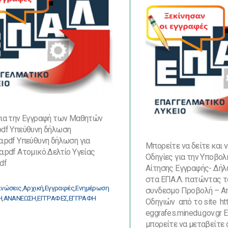
το
σχολικό
έτος
2019
–
2020
για την Εγγραφή των Μαθητών
pdf Υπεύθυνη δήλωση
.pdf Υπεύθυνη δήλωση για
Μπορείτε να δείτε και 
.pdf Ατομικό Δελτίο Υγείας
Οδηγίες για την Υποβο
pdf
Αίτησης Εγγραφής- Δή
στα ΕΠΑ.Λ. πατώντας τ
ορίες
ινώσεις
,
Αρχική
,
Εγγραφές
,
Ενημέρωση
συνδεσμο Προβολή – Α
ες
Η
,
ΑΝΑΝΕΩΣΗ
,
ΕΓΓΡΑΦΕΣ
,
ΕΓΓΡΑΦΗ
Οδηγιών από το site htt
eggrafes.minedu.gov.gr
μπορείτε να μεταβείτε 