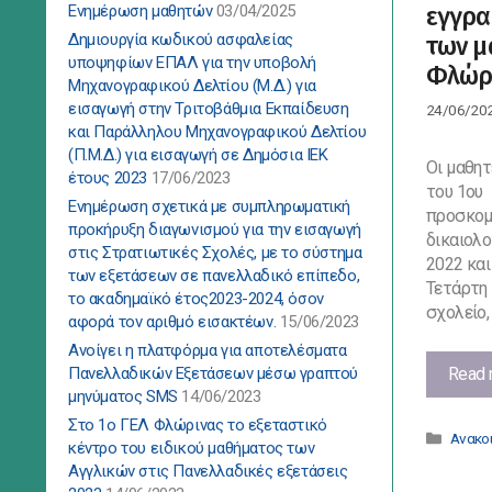
Ενημέρωση μαθητών
03/04/2025
εγγρα
Δημιουργία κωδικού ασφαλείας
των μ
υποψηφίων ΕΠΑΛ για την υποβολή
Φλώρ
Μηχανογραφικού Δελτίου (Μ.Δ.) για
εισαγωγή στην Τριτοβάθμια Εκπαίδευση
24/06/20
και Παράλληλου Μηχανογραφικού Δελτίου
(Π.Μ.Δ.) για εισαγωγή σε Δημόσια ΙΕΚ
Οι μαθητ
έτους 2023
17/06/2023
του 1ου
Ενημέρωση σχετικά με συμπληρωματική
προσκομ
προκήρυξη διαγωνισμού για την εισαγωγή
δικαιολο
στις Στρατιωτικές Σχολές, με το σύστημα
2022 και
των εξετάσεων σε πανελλαδικό επίπεδο,
Τετάρτη 
το ακαδημαϊκό έτος2023-2024, όσον
σχολείο,
αφορά τον αριθμό εισακτέων.
15/06/2023
Ανοίγει η πλατφόρμα για αποτελέσματα
Read 
Πανελλαδικών Εξετάσεων μέσω γραπτού
μηνύματος SMS
14/06/2023
Στο 1ο ΓΕΛ Φλώρινας το εξεταστικό
Κατηγ
Ανακο
κέντρο του ειδικού μαθήματος των
Αγγλικών στις Πανελλαδικές εξετάσεις