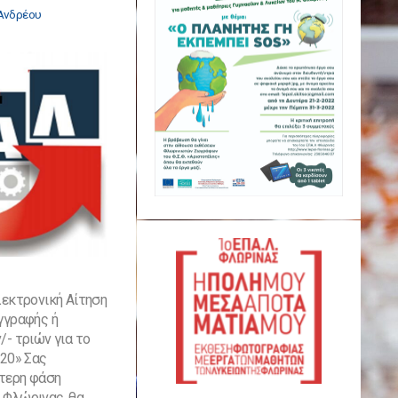
Ανδρέου
λεκτρονική Αίτηση
γγραφής ή
- τριών για το
020» Σας
ύτερη φάση
 Φλώρινας, θα