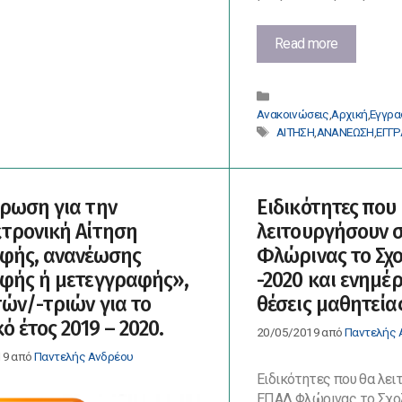
Οδηγίες
Read more
για
την
Κατηγορίες
υποβολή
Ανακοινώσεις
,
Αρχική
,
Εγγρ
Ηλεκτρονι
Ετικέτες
ΑΙΤΗΣΗ
,
ΑΝΑΝΕΩΣΗ
,
ΕΓΓ
Αίτησης
Εγγραφής
στα
ΕΠΑ.Λ.
ρωση για την
Ειδικότητες που
Βήμα-
τρονική Αίτηση
λειτουργήσουν σ
Βήμα
φής, ανανέωσης
Φλώρινας το Σχο
φής ή μετεγγραφής»,
-2020 και ενημέ
ών/-τριών για το
θέσεις μαθητεία
ό έτος 2019 – 2020.
20/05/2019
από
Παντελής 
19
από
Παντελής Ανδρέου
Ειδικότητες που θα λει
ΕΠΑΛ Φλώρινας το Σχολ