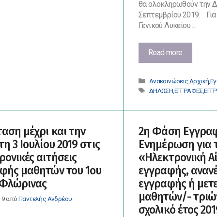
μετεγγραφές
θα ολοκληρωθούν την Δ
των
Σεπτεμβρίου 2019. Για
μαθητών
Γενικού Λυκείου …
στο
1ο
Εγγραφές
Read more
ΕΠΑ.Λ
στο
Φλώρινας
1ο
Κατηγορίες
Ανακοινώσεις
,
Αρχική
,
Ε
ΕΠΑ.Λ
Ετικέτες
ΔΗΛΩΣΗ
,
ΕΓΓΡΑΦΕΣ
,
ΕΓΓ
Φλώρινας
αση μέχρι και την
2η Φάση Εγγρα
η 3 Ιουλίου 2019 στις
Ενημέρωση για 
ρονικές αιτήσεις
«Ηλεκτρονική Α
φής μαθητών του 1ου
εγγραφής, αναν
 Φλώρινας
εγγραφής ή μετ
μαθητών/- τριών
19
από
Παντελής Ανδρέου
σχολικό έτος 201