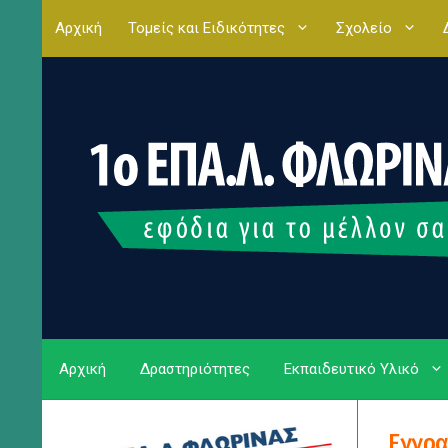
Μετάβαση
Αρχική
Τομείς και Ειδικότητες
Σχολείο
σε
περιεχόμενο
Αρχική
Δραστηριότητες
Εκπαιδευτικό Υλικό
Εγγρα