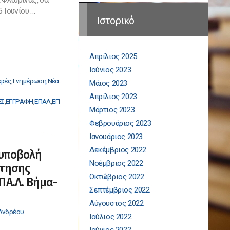
 Ιουνίου …
Ιστορικό
Απρίλιος 2025
Ιούνιος 2023
αφές
,
Ενημέρωση
,
Νέα
Μάιος 2023
η
Απρίλιος 2023
ΕΣ
,
ΕΓΓΡΑΦΗ
,
ΕΠΑΛ
,
ΕΠ
Μάρτιος 2023
ική
Φεβρουάριος 2023
Ιανουάριος 2023
Δεκέμβριος 2022
 υποβολή
ς
Νοέμβριος 2022
ίτησης
Οκτώβριος 2022
ΠΑ.Λ. Βήμα-
ής»,
Σεπτέμβριος 2022
-
Αύγουστος 2022
Ανδρέου
Ιούλιος 2022