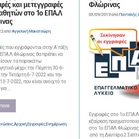
φές και μετεγγραφές
Φλώρινας
από
αθητών στο 1ο ΕΠΑ.Λ
1
03/09/2019
από
Παντελής 
Σεπτεμβρίου
ινας
2022
22
από
Αγγελική Μακατσώρη
έως
6
ές που εγγράφονται στην Α΄τάξη
Σεπτεμβρίου
 ΕΠΑ.Λ Φλώρινας θα πρέπει να
2022
ίσουν τα παρακάτω
γητικά μέχρι την Πέμπτη 30-6-
 την Τετάρτη 6-7-2022 και την
13-7-2022, που είναι ανοιχτό το
 για …
Δικαιολογητικά
more
για
Εγγραφές στο 1ο ΕΠΑ.Λ
τις
εξαίρεση πραγματοποιο
ορίες
ινώσεις
,
Αρχική
,
Εγγραφές
,
Ενημέρωση
εγγραφές
στο 1ο ΕΠΑΛ Φλώρινας
και
από τη Δευτέρα 2 Σεπτ