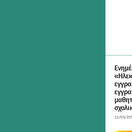
Ενημέ
«Ηλεκ
εγγρα
εγγρα
μαθητ
σχολικ
22/05/20