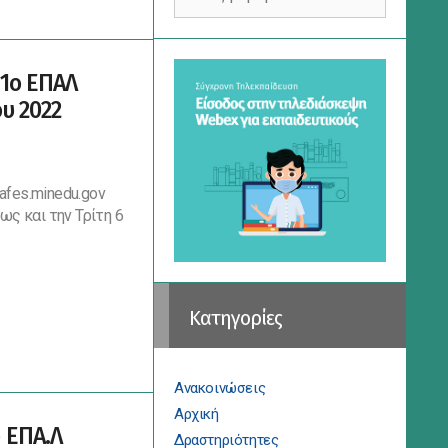
για:
 1ο ΕΠΑΛ
υ 2022
afes.minedu.gov
ως και την Τρίτη 6
Kατηγορίες
Ανακοινώσεις
Αρχική
 ΕΠΑ.Λ
Δραστηριότητες