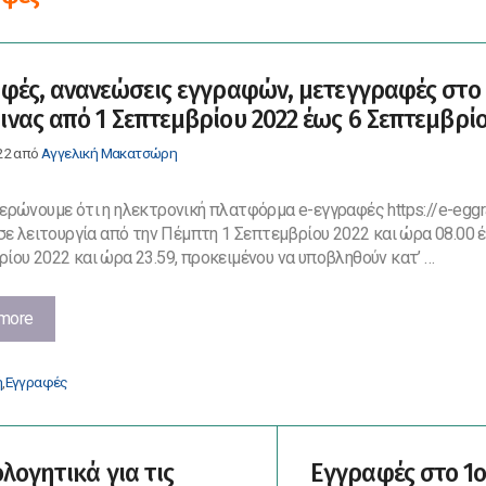
φές, ανανεώσεις εγγραφών, μετεγγραφές στο
νας από 1 Σεπτεμβρίου 2022 έως 6 Σεπτεμβρίο
22
από
Αγγελική Μακατσώρη
ερώνουμε ότι η ηλεκτρονική πλατφόρμα e-εγγραφές https://e-eggr
 σε λειτουργία από την Πέμπτη 1 Σεπτεμβρίου 2022 και ώρα 08.00 έ
ίου 2022 και ώρα 23.59, προκειμένου να υποβληθούν κατ’ …
Εγγραφές,
more
ανανεώσεις
εγγραφών,
ορίες
ή
,
Εγγραφές
μετεγγραφές
στο
1ο
ΕΠΑΛ
ολογητικά για τις
Εγγραφές στο 1ο
Φλώρινας