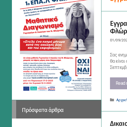
Εγγρα
Φλώρι
01/09/20
Σας ενημ
θα είναι
Σεπτεμβρ
Read 
Κατηγ
Αρχικ
Πρόσφατα άρθρα
Δικαι