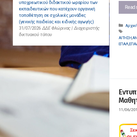
υποχρεωτικού διδακτικού ωραρίου των
Read 
εκπαιδευτικών που κατέχουν οργανική
τοποθέτηση σε σχολικές μονάδες
(γενικής παιδείας και ειδικής αγωγής)
Κατηγ
Αρχικ
31/07/2026
ΔΔΕ Φλώρινας | Διαχειριστής
Ετικέτ
δικτυακού τόπου
ΑΙΤΗΣΗ
,
Α
ΕΠΑΛ
,
ΕΠΑ
Εντυπ
Μαθη
11/06/20