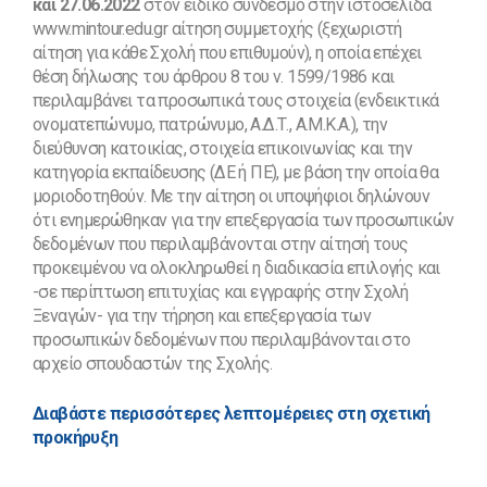
και 27.06.2022
στον ειδικό σύνδεσμο στην ιστοσελίδα
www.mintour.edu.gr αίτηση συμμετοχής (ξεχωριστή
αίτηση για κάθε Σχολή που επιθυμούν), η οποία επέχει
θέση δήλωσης του άρθρου 8 του ν. 1599/1986 και
περιλαμβάνει τα προσωπικά τους στοιχεία (ενδεικτικά
ονοματεπώνυμο, πατρώνυμο, Α.Δ.Τ., Α.Μ.Κ.Α.), την
διεύθυνση κατοικίας, στοιχεία επικοινωνίας και την
κατηγορία εκπαίδευσης (ΔΕ ή ΠΕ), με βάση την οποία θα
μοριοδοτηθούν. Με την αίτηση οι υποψήφιοι δηλώνουν
ότι ενημερώθηκαν για την επεξεργασία των προσωπικών
δεδομένων που περιλαμβάνονται στην αίτησή τους
προκειμένου να ολοκληρωθεί η διαδικασία επιλογής και
-σε περίπτωση επιτυχίας και εγγραφής στην Σχολή
Ξεναγών- για την τήρηση και επεξεργασία των
προσωπικών δεδομένων που περιλαμβάνονται στο
αρχείο σπουδαστών της Σχολής.
Διαβάστε περισσότερες λεπτομέρειες στη σχετική
προκήρυξη