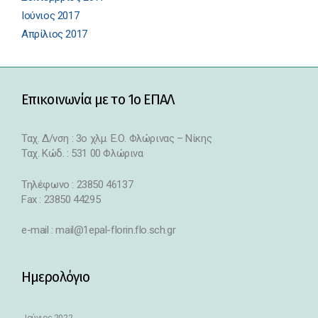
Ιούνιος 2017
Απρίλιος 2017
Επικοινωνία με το 1ο ΕΠΑΛ
Ταχ. Δ/νση : 3o χλμ. Ε.Ο. Φλώρινας – Νίκης
Ταχ. Κώδ. : 531 00 Φλώρινα
Τηλέφωνο : 23850 46137
Fax : 23850 44295
e-mail : mail@1epal-florin.flo.sch.gr
Ημερολόγιο