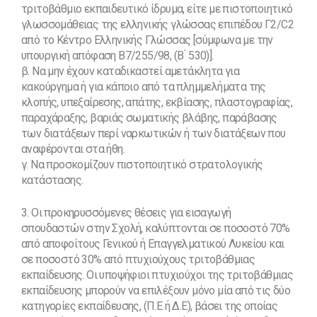
τριτοβάθμιο εκπαιδευτικό ίδρυμα, είτε με πιστοποιητικό
γλωσσομάθειας της ελληνικής γλώσσας επιπέδου Γ2/C2
από το Κέντρο Ελληνικής Γλώσσας [σύμφωνα με την
υπουργική απόφαση Β7/255/98, (Β ́ 530)].
β. Να μην έχουν καταδικαστεί αμετάκλητα για
κακούργημα ή για κάποιο από τα πλημμελήματα της
κλοπής, υπεξαίρεσης, απάτης, εκβίασης, πλαστογραφίας,
παραχάραξης, βαριάς σωματικής βλάβης, παράβασης
των διατάξεων περί ναρκωτικών ή των διατάξεων που
αναφέρονται στα ήθη.
γ. Να προσκομίζουν πιστοποιητικό στρατολογικής
κατάστασης.
3. Οι προκηρυσσόμενες θέσεις για εισαγωγή
σπουδαστών στην Σχολή, καλύπτονται σε ποσοστό 70%
από αποφοίτους Γενικού ή Επαγγελματικού Λυκείου και
σε ποσοστό 30% από πτυχιούχους τριτοβάθμιας
εκπαίδευσης. Οι υποψήφιοι πτυχιούχοι της τριτοβάθμιας
εκπαίδευσης μπορούν να επιλέξουν μόνο μία από τις δύο
κατηγορίες εκπαίδευσης, (Π.Ε ή Δ.Ε), βάσει της οποίας