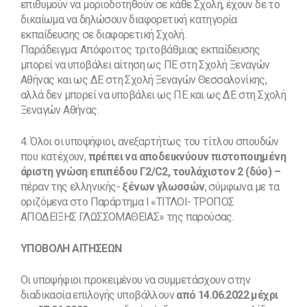
επιθυμούν να μοριοδοτηθούν σε κάθε Σχολή, έχουν δε το
δικαίωμα να δηλώσουν διαφορετική κατηγορία
εκπαίδευσης σε διαφορετική Σχολή.
Παράδειγμα: Απόφοιτος τριτοβάθμιας εκπαίδευσης
μπορεί να υποβάλει αίτηση ως ΠΕ στη Σχολή Ξεναγών
Αθήνας και ως ΔΕ στη Σχολή Ξεναγών Θεσσαλονίκης,
αλλά δεν μπορεί να υποβάλει ως ΠΕ και ως ΔΕ στη Σχολή
Ξεναγών Αθήνας.
4. Όλοι οι υποψήφιοι, ανεξαρτήτως του τίτλου σπουδών
που κατέχουν,
πρέπει να αποδεικνύουν πιστοποιημένη
άριστη γνώση επιπέδου Γ2/C2, τουλάχιστον 2 (δύο) –
πέραν της ελληνικής-
ξένων γλωσσών
, σύμφωνα με τα
οριζόμενα στο Παράρτημα Ι «ΤΙΤΛΟΙ- ΤΡΟΠΟΣ
ΑΠΟΔΕΙΞΗΣ ΓΛΩΣΣΟΜΑΘΕΙΑΣ» της παρούσας.
ΥΠΟΒΟΛΗ ΑΙΤΗΣΕΩΝ
Οι υποψήφιοι προκειμένου να συμμετάσχουν στην
διαδικασία επιλογής υποβάλλουν
από 14.06.2022 μέχρι