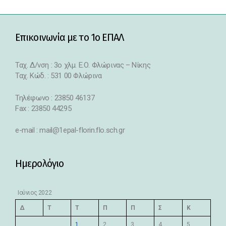
Επικοινωνία με το 1ο ΕΠΑΛ
Ταχ. Δ/νση : 3o χλμ. Ε.Ο. Φλώρινας – Νίκης
Ταχ. Κώδ. : 531 00 Φλώρινα
Τηλέφωνο : 23850 46137
Fax : 23850 44295
e-mail : mail@1epal-florin.flo.sch.gr
Ημερολόγιο
Ιούνιος 2022
Δ
Τ
Τ
Π
Π
Σ
Κ
1
2
3
4
5