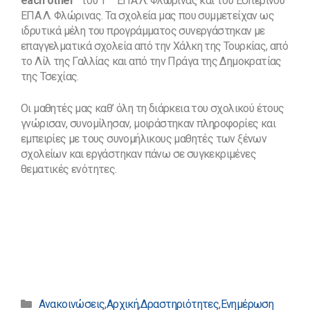
each other”
του 1
ΕΠΑ.Λ. Φλώρινας και του Εσπερινού
ΕΠΑ.Λ. Φλώρινας. Τα σχολεία μας που συμμετείχαν ως
ιδρυτικά μέλη του προγράμματος συνεργάστηκαν με
επαγγελματικά σχολεία από την Χάλκη της Τουρκίας, από
το Λίλ της Γαλλίας και από την Πράγα της Δημοκρατίας
της Τσεχίας.
Οι μαθητές μας καθ’ όλη τη διάρκεια του σχολικού έτους
γνώρισαν, συνομίλησαν, μοιράστηκαν πληροφορίες και
εμπειρίες με τους συνομήλικους μαθητές των ξένων
σχολείων και εργάστηκαν πάνω σε συγκεκριμένες
θεματικές ενότητες.
Κατηγορίες
Ανακοινώσεις
,
Αρχική
,
Δραστηριότητες
,
Ενημέρωση