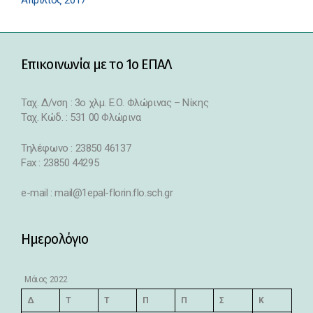
Απρίλιος 2017
Επικοινωνία με το 1ο ΕΠΑΛ
Ταχ. Δ/νση : 3o χλμ. Ε.Ο. Φλώρινας – Νίκης
Ταχ. Κώδ. : 531 00 Φλώρινα
Τηλέφωνο : 23850 46137
Fax : 23850 44295
e-mail : mail@1epal-florin.flo.sch.gr
Ημερολόγιο
Μάιος 2022
Δ
Τ
Τ
Π
Π
Σ
Κ