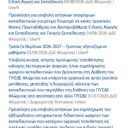
Ειδική Αγωγή και Εκπαίδευση
04/08/2026
ΔΔΕ Φλώρινας |
User9
Πρόσκληση για υποβολή αιτήσεων υποψήφιων
εκπαιδευτικών για μόνιμο διορισμό σε κενές οργανικές
θέσεις Πρωτοβάθμιας και Δευτεροβάθμιας Ειδικής Αγωγής
και Εκπαίδευσης και Γενικής Εκπαίδευσης
04/08/2026
ΔΔΕ
Φλώρινας | User9
Τράπεζα Θεμάτων 2026-2027 – Γραπτώς εξεταζόμενα
μαθήματα
02/08/2026
ΔΔΕ Φλώρινας | User9
Υποβολή ενιαίας αίτησης προσωρινής τοποθέτησης
κάλυψης λειτουργικών αναγκών, ή/και συμπλήρωσης
ωραρίου εκπαιδευτικών που βρίσκονται στη Διάθεση του
ΠΥΣΔΕ Φλώρινας και υπάγονται οργανικά σε αυτήν (κατόπιν
μετάθεσης, μετάταξης ή διορισμού), αλλά και των
εκπαιδευτικών που περιήλθαν στη διάθεση του ΠΥΣΔΕ
Φλώρινας από απόσπαση από άλλο ΠΥΣΔΕ
31/07/2026
ΔΔΕ
Φλώρινας | Διαχειριστής δικτυακού τόπου
Πρόσκληση για υποβολή αιτήσεων για συμπλήρωση του
εβδομαδιαίου υποχρεωτικού διδακτικού ωραρίου των
εκπαιδευτικών που κατέχουν οργανική τοποθέτηση σε
σχολικές μονάδες (γενικής παιδείας και ειδικής αγωγής)