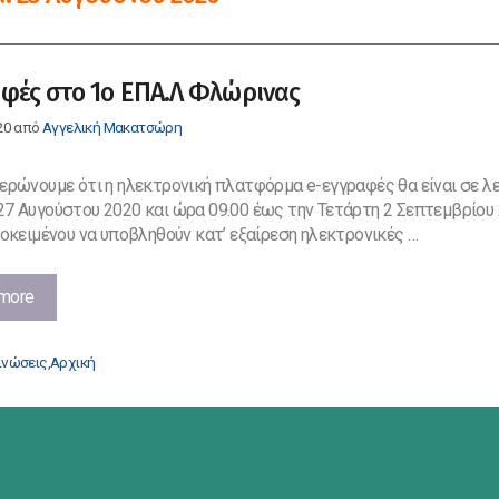
φές στο 1ο ΕΠΑ.Λ Φλώρινας
20
από
Αγγελική Μακατσώρη
ερώνουμε ότι η ηλεκτρονική πλατφόρμα e-εγγραφές θα είναι σε λε
7 Αυγούστου 2020 και ώρα 09.00 έως την Τετάρτη 2 Σεπτεμβρίου
ροκειμένου να υποβληθούν κατ’ εξαίρεση ηλεκτρονικές …
Εγγραφές
more
στο
1ο
ορίες
ινώσεις
,
Αρχική
ΕΠΑ.Λ
Φλώρινας