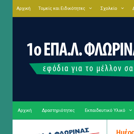
Μετάβαση
Αρχική
Τομείς και Ειδικότητες
Σχολείο
σε
περιεχόμενο
Αρχική
Δραστηριότητες
Εκπαιδευτικό Υλικό
Ημέρ