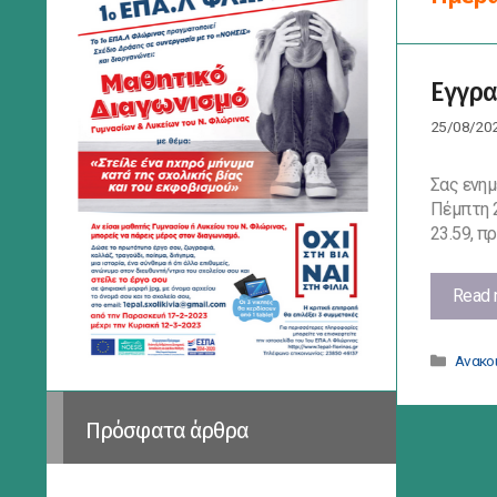
Εγγρα
25/08/20
Σας ενημ
Πέμπτη 2
23.59, π
Read 
Κατηγ
Ανακο
Πρόσφατα άρθρα