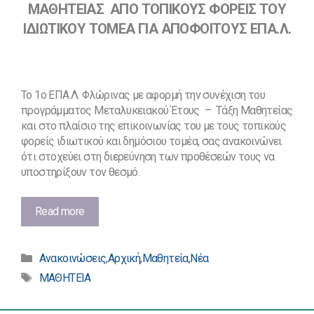
ΜΑΘΗΤΕΙΑΣ ΑΠΟ ΤΟΠΙΚΟΥΣ ΦΟΡΕΙΣ ΤΟΥ
ΙΔΙΩΤΙΚΟΥ ΤΟΜΕΑ ΓΙΑ ΑΠΟΦΟΙΤΟΥΣ ΕΠΑ.Λ.
Το 1ο ΕΠΑ.Λ. Φλώρινας με αφορμή την συνέχιση του
προγράμματος Μεταλυκειακού Έτους – Τάξη Μαθητείας
και στο πλαίσιο της επικοινωνίας του με τους τοπικούς
φορείς ιδιωτικού και δημόσιου τομέα, σας ανακοινώνει
ότι στοχεύει στη διερεύνηση των προθέσεών τους να
υποστηρίξουν τον θεσμό.
ΠΡΟΣΚΛΗΣΗ
Read more
ΕΚΔΗΛΩΣΗΣ
ΕΝΔΙΑΦΕΡΟΝΤΟΣ
Κατηγορίες
ΓΙΑ
Ανακοινώσεις
,
Αρχική
,
Μαθητεία
,
Νέα
ΔΙΑΘΕΣΗ
Ετικέτες
ΜΑΘΗΤΕΙΑ
ΘΕΣΕΩΝ
ΜΑΘΗΤΕΙΑΣ