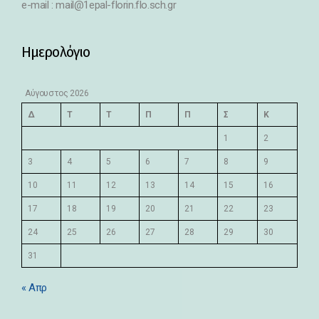
e-mail : mail@1epal-florin.flo.sch.gr
Ημερολόγιο
Αύγουστος 2026
Δ
Τ
Τ
Π
Π
Σ
Κ
1
2
3
4
5
6
7
8
9
10
11
12
13
14
15
16
17
18
19
20
21
22
23
24
25
26
27
28
29
30
31
« Απρ