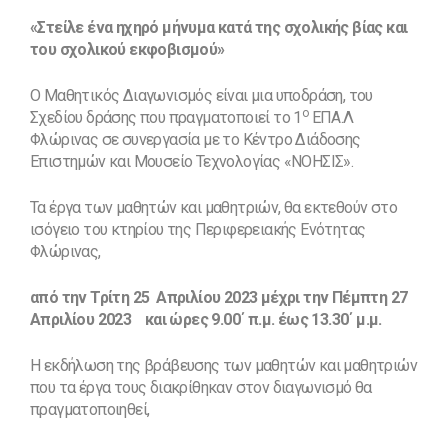
«Στείλε ένα ηχηρό μήνυμα κατά της σχολικής βίας και
του σχολικού εκφοβισμού»
Ο Μαθητικός Διαγωνισμός είναι μια υποδράση, του
ο
Σχεδίου δράσης που πραγματοποιεί το 1
ΕΠΑ.Λ
Φλώρινας σε συνεργασία με το Κέντρο Διάδοσης
Επιστημών και Μουσείο Τεχνολογίας «ΝΟΗΣΙΣ».
Τα έργα των μαθητών και μαθητριών, θα εκτεθούν στο
ισόγειο του κτηρίου της Περιφερειακής Ενότητας
Φλώρινας,
από την Τρίτη 25 Απριλίου 2023 μέχρι την Πέμπτη 27
Απριλίου 2023 και ώρες 9.00΄ π.μ. έως 13.30΄ μ.μ.
Η εκδήλωση της βράβευσης των μαθητών και μαθητριών
που τα έργα τους διακρίθηκαν στον διαγωνισμό θα
πραγματοποιηθεί,