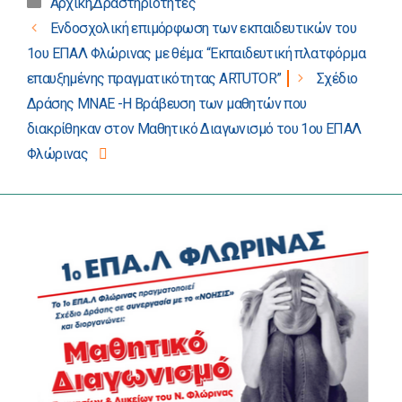
Κατηγορίες
Αρχική
,
Δραστηριότητες
Πλοήγηση
Ενδοσχολική επιμόρφωση των εκπαιδευτικών του
άρθρων
1ου ΕΠΑΛ Φλώρινας με θέμα: “Εκπαιδευτική πλατφόρμα
επαυξημένης πραγματικότητας ARTUTOR”
Σχέδιο
Δράσης ΜΝΑΕ -Η Βράβευση των μαθητών που
διακρίθηκαν στον Μαθητικό Διαγωνισμό του 1ου ΕΠΑΛ
Φλώρινας