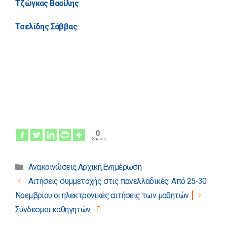
Τζώγκας Βασίλης
Τσελίδης Σάββας
0
Shares
Κατηγορίες
Ανακοινώσεις
,
Αρχική
,
Ενημέρωση
Πλοήγηση
Αιτήσεις συμμετοχής στις πανελλαδικές: Από 25-30
άρθρων
Νοεμβρίου οι ηλεκτρονικές αιτήσεις των μαθητών
Σύνδεσμοι καθηγητών