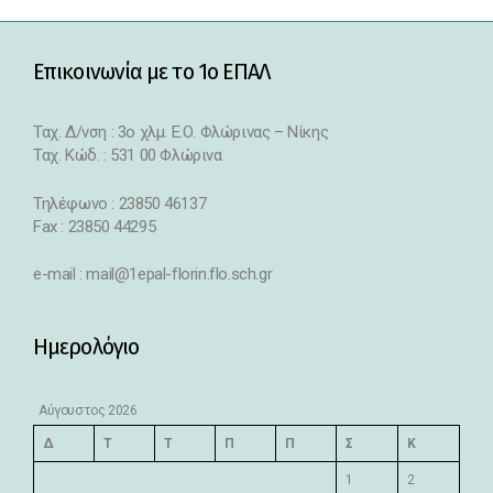
Επικοινωνία με το 1ο ΕΠΑΛ
Ταχ. Δ/νση : 3o χλμ. Ε.Ο. Φλώρινας – Νίκης
Ταχ. Κώδ. : 531 00 Φλώρινα
Τηλέφωνο : 23850 46137
Fax : 23850 44295
e-mail : mail@1epal-florin.flo.sch.gr
Ημερολόγιο
Αύγουστος 2026
Δ
Τ
Τ
Π
Π
Σ
Κ
1
2