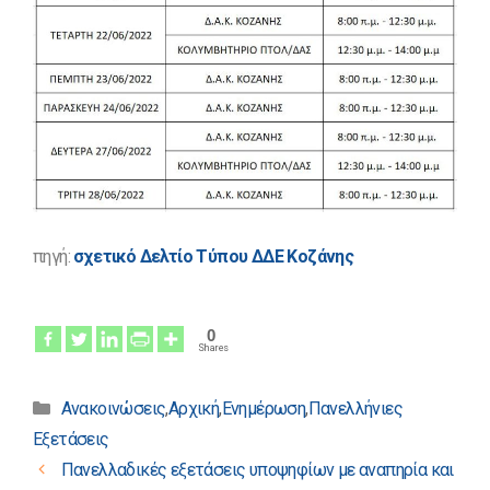
πηγή:
σχετικό Δελτίο Τύπου ΔΔΕ Κοζάνης
0
Shares
Κατηγορίες
Ανακοινώσεις
,
Αρχική
,
Ενημέρωση
,
Πανελλήνιες
Εξετάσεις
Πλοήγηση
Πανελλαδικές εξετάσεις υποψηφίων με αναπηρία και