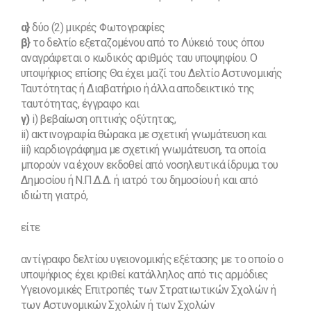
α}
δύο (2) μικρές Φωτογραφίες
β}
το δελτίο εξεταζομένου από το Λύκειό τους όπου
αναγράφεται ο κωδικός αριθμός ταυ υποψηφίου. Ο
υποψήφιος επίσης Θα έχει μαζί του Δελτίο Αστυνομικής
Ταυτότητας ή Διαβατήριο ή άλλα αποδεικτικό της
ταυτότητας, έγγραφο και
γ)
i) βεβαίωση οπτικής οξύτητας,
ii) ακτινογραφία θώρακα με σχετική γνωμάτευση και
iii) καρδιογράφημα με σχετική γνωμάτευση, τα οποία
μπορούν να έχουν εκδοθεί από νοσηλευτικά ίδρυμα του
Δημοσίου ή Ν.Π.Δ.Δ. ή ιατρό του δημοσίου ή και από
ιδιώτη γιατρό,
είτε
αντίγραφο δελτίου υγειονομικής εξέτασης με το οποίο ο
υποψήφιος έχει κριθεί κατάλληλος από τις αρμόδιες
Υγειονομικές Επιτροπές των Στρατιωτικών Σχολών ή
των Αστυνομικών Σχολών ή των Σχολών