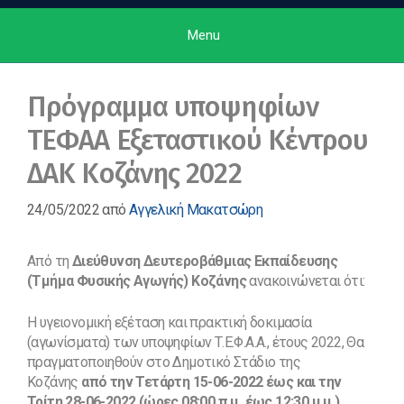
Menu
Πρόγραμμα υποψηφίων
ΤΕΦΑΑ Εξεταστικού Κέντρου
ΔΑΚ Κοζάνης 2022
24/05/2022
από
Αγγελική Μακατσώρη
Από τη
Διεύθυνση Δευτεροβάθμιας Εκπαίδευσης
(Τμήμα Φυσικής Αγωγής) Κοζάνης
ανακοινώνεται ότι:
Η υγειονομική εξέταση και πρακτική δοκιμασία
(αγωνίσματα) των υποψηφίων Τ.Ε.Φ.Α.Α., έτους 2022, Θα
πραγματοποιηθούν στο Δημοτικό Στάδιο της
Κοζάνης
από την Τετάρτη 15-06-2022 έως και την
Τρίτη 28-06-2022 (ώρες 08:00 π.μ. έως 12:30 μ.μ.).