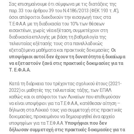
Σας επισημαίνουμε ότι σύμφωνα με τις διατάξεις της
παρ. 33 του άρθρου 39 του Ν.4186/2013 (ΦΕΚ 193 τ. Α’),
όσοι απόφοιτοι διεκδικούν την εισαγωγή τους στα
Τ.Ε.Φ.Α.Α. με τη διαδικασία του 10% των θέσεων
εισακτέων, χωρίς νέα εξέταση, συμμετέχουν στη
διαδικασία επιλογής με βάση τη βαθμολογία της
τελευταίας εξέτασής τους στα πανελλαδικώς
εξεταζόμενα μαθήματα και πρακτικές δοκιμασίες.
Οι
υποψήφιοι αυτοί δεν έχουν τη δυνατότητα ή δικαίωμα
να εξεταστούν ξανά στις πρακτικές δοκιμασίες για τα
Τ. Ε.Φ.Α.Α.
Κατά τη διάρκεια του τρέχοντας σχολικού έτους (2021-
2022) οι μαθητές της τελευταίας τάξης, των ΕΠΑΛ
καθώς και οι απόφοιτοι των Λυκείων που επιθυμούσαν
να είναι υποψήφιοι για τα Τ.Ε.Φ.Α.Α., κατέθεσαν αίτηση –
δήλωση στα Λύκειό τους για συμμετοχή στις πρακτικές
δοκιμασίες, προκειμένου να δημιουργηθεί ένα αρχείο
υποψηφίων για τα Τ.Ε.Φ.Α.Α.
Υποψήφιοι που δεν
δήλωσαν συμμετοχή στις πρακτικές δοκιμασίες για τα