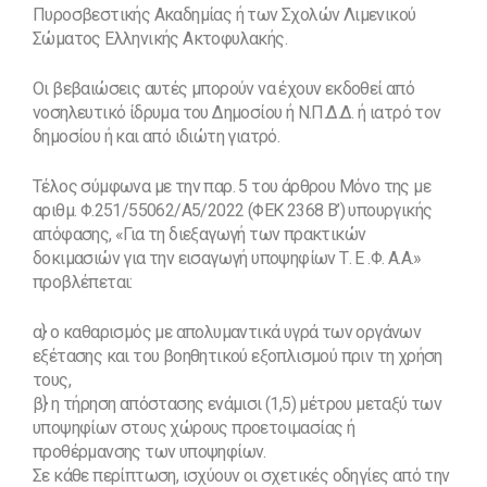
Πυροσβεστικής Ακαδημίας ή των Σχολών Λιμενικού
Σώματος Ελληνικής Ακτοφυλακής.
Οι βεβαιώσεις αυτές μπορούν να έχουν εκδοθεί από
νοσηλευτικό ίδρυμα του Δημοσίου ή Ν.Π.Δ.Δ. ή ιατρό τον
δημοσίου ή και από ιδιώτη γιατρό.
Τέλος σύμφωνα με την παρ. 5 του άρθρου Μόνο της με
αριθμ. Φ.251/55062/Α5/2022 (ΦΕΚ 2368 Β’) υπουργικής
απόφασης, «Για τη διεξαγωγή των πρακτικών
δοκιμασιών για την εισαγωγή υποψηφίων Τ. Ε .Φ. Α.Α.»
προβλέπεται:
α} ο καθαρισμός με απολυμαντικά υγρά των οργάνων
εξέτασης και του βοηθητικού εξοπλισμού πριν τη χρήση
τους,
β} η τήρηση απόστασης ενάμισι (1,5) μέτρου μεταξύ των
υποψηφίων στους χώρους προετοιμασίας ή
προθέρμανσης των υποψηφίων.
Σε κάθε περίπτωση, ισχύουν οι σχετικές οδηγίες από την