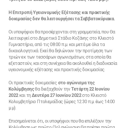
Η Επιτροπή Υγειονομικής Εξέτασης και πρακτικής
δοκιμασίας δεν θα λειτουργήσει τα Σαββατοκύριακα.
Οι υποψήφιοι θα προσέρχονται στη γραμματεία, που Θα
λειτουργεί στο Δημοτικό Στάδιο Κοζάνης στο Κλειστό
Γυμναστήριο, από τις 08:00 π.μ. και μετά με όλα τα
δικαιολογητικά. Εκεί θα δηλώνουν την προτίμηση των
τριών εκ των τεσσάρων αγωνισμάτων, στα οποία θα
εξεταστούν, και στη συνέχεια θα ακολουθεί η διαδικασία
υγειονομικής εξέτασης και πρακτικής δοκιμασίας.
Οι πρακτικές δοκιμασίες
στο αγώνισμα της
Κολύμβησης
θα διεξαχθούν την
Τετάρτη 22 Ιουνίου
2022
και τη
Δευτέρα 27 Ιουνίου 2022
στο Κλειστό
Κολυμβητήριο Πτολεμαΐδας (ώρες 12:30 π.μ. έως 14:00
μ.μ).
Επισημαίνεται ότι, οι υποψήφιοι που θα επιλέξουν την
Κολύμβηση ως πρώτο (1ο) αγώνισμα Θα πρέπει πρώτα