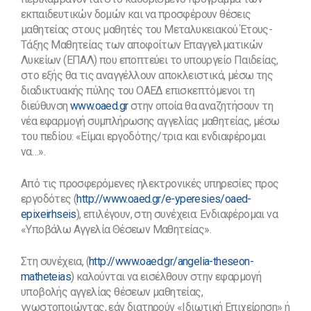
εκπαιδευτικών δομών και να προσφέρουν θέσεις
μαθητείας στους μαθητές του Μεταλυκειακού Έτους-
Τάξης Μαθητείας των αποφοίτων Επαγγελματικών
Λυκείων (ΕΠΑΛ) που εποπτεύει το υπουργείο Παιδείας,
στο εξής θα τις αναγγέλλουν αποκλειστικά, μέσω της
διαδικτυακής πύλης του ΟΑΕΔ επισκεπτόμενοι τη
διεύθυνση
www.oaed.gr
στην οποία θα αναζητήσουν τη
νέα εφαρμογή συμπλήρωσης αγγελίας μαθητείας, μέσω
του πεδίου: «Είμαι εργοδότης/τρια και ενδιαφέρομαι
να…».
Από τις προσφερόμενες ηλεκτρονικές υπηρεσίες προς
εργοδότες (
http://www.oaed.gr/e-yperesies/oaed-
epixeirhseis
), επιλέγουν, στη συνέχεια: Ενδιαφέρομαι να
«Υποβάλω Αγγελία Θέσεων Μαθητείας».
Στη συνέχεια, (
http://www.oaed.gr/angelia-theseon-
matheteias
) καλούνται να εισέλθουν στην εφαρμογή
υποβολής αγγελίας θέσεων μαθητείας,
γνωστοποιώντας, εάν διατηρούν «Ιδιωτική Επιχείρηση» ή