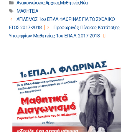
Κατηγορίες
Ανακοινώσεις
,
Αρχική
,
Μαθητεία
,
Νέα
Ετικέτες
ΜΑΘΗΤΕΙΑ
Πλοήγηση
ΑΓΙΑΣΜΟΣ 1ου ΕΠΑΛ ΦΛΩΡΙΝΑΣ ΓΙΑ ΤΟ ΣΧΟΛΙΚΟ
άρθρων
ΕΤΟΣ 2017-2018
Προσωρινός Πίνακας Κατάταξης
Υποψηφίων Μαθητείας 1ου ΕΠΑ.Λ. 2017-2018