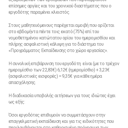
επίσημες αργίες και του χρονικού διαστήματος που ο
εργοδότης παραμένει κλειστός.
Στους μαθητευόμενους παρέχεται αμοιβή που ορίζεται
στο εβδομήντα πέντε τοις εκατό (75%) επί του
νομοθετημένου κατώτατου ορίου του ημερομισθίου και
πλήρης ασφαλιστική κάλυψη για το διάστημα του
«Προγράμματος Εκπαίδευσης στο χώρο εργασίας».
Η συνολική επιβάρυνση του εργοδότη είναι (με το τρέχον
ημερομίσθιο των 22,83€) 6,12€ (ημερομίσθιο) + 3,23€
(ασφαλιστικές εισφορές) = 9,35€ για κάθε ημέρα
απασχόλησης.
Η διαδικασία υποβολής αιτήσεων για τους ιδιώτες έχει
ως εξής:
Όσοι εργοδότες επιθυμούν να συμμετάσχουν στην
επαγγελματική εκπαίδευση και για τις ειδικότητες που
περιλαμβάνονται στο καθορισμένο πρόγραμμα των