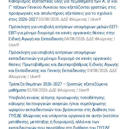
Καθορισμός εξεταστέας ύλης για τα μαθήματα των Α’, Β’ και
Γ’ τάξεων Γενικού Λυκείου που εξετάζονται γραπτώς στις
προαγωγικές και απολυτήριες εξετάσεις για το σχολικό
έτος 2026-2027
05/08/2026
ΔΔΕ Φλώρινας | User9
Πρόσκληση για υποβολή αιτήσεων υποψήφιων μελών ΕΕΠ-
ΕΒΠ για μόνιμο διορισμό σε κενές οργανικές θέσεις στην
Ειδική Αγωγή και Εκπαίδευση
04/08/2026
ΔΔΕ Φλώρινας |
User9
Πρόσκληση για υποβολή αιτήσεων υποψήφιων
εκπαιδευτικών για μόνιμο διορισμό σε κενές οργανικές
θέσεις Πρωτοβάθμιας και Δευτεροβάθμιας Ειδικής Αγωγής
και Εκπαίδευσης και Γενικής Εκπαίδευσης
04/08/2026
ΔΔΕ
Φλώρινας | User9
Τράπεζα Θεμάτων 2026-2027 – Γραπτώς εξεταζόμενα
μαθήματα
02/08/2026
ΔΔΕ Φλώρινας | User9
Υποβολή ενιαίας αίτησης προσωρινής τοποθέτησης
κάλυψης λειτουργικών αναγκών, ή/και συμπλήρωσης
ωραρίου εκπαιδευτικών που βρίσκονται στη Διάθεση του
ΠΥΣΔΕ Φλώρινας και υπάγονται οργανικά σε αυτήν (κατόπιν
μετάθεσης, μετάταξης ή διορισμού), αλλά και των
εκπαιδευτικών που περιήλθαν στη διάθεση του ΠΥΣΔΕ