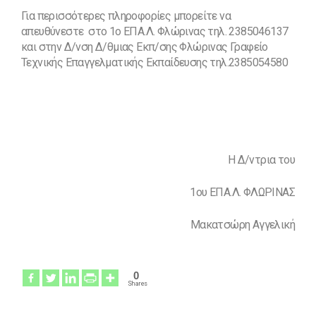
Για περισσότερες πληροφορίες μπορείτε να
απευθύνεστε στο 1ο ΕΠΑ.Λ. Φλώρινας τηλ. 2385046137
και στην Δ/νση Δ/θμιας Εκπ/σης Φλώρινας Γραφείο
Τεχνικής Επαγγελματικής Εκπαίδευσης τηλ.2385054580
Η Δ/ντρια του
1ου ΕΠΑ.Λ. ΦΛΩΡΙΝΑΣ
Μακατσώρη Αγγελική
0
Shares