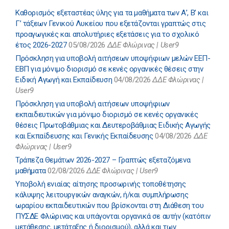
Καθορισμός εξεταστέας ύλης για τα μαθήματα των Α’, Β’ και
Γ’ τάξεων Γενικού Λυκείου που εξετάζονται γραπτώς στις
προαγωγικές και απολυτήριες εξετάσεις για το σχολικό
έτος 2026-2027
05/08/2026
ΔΔΕ Φλώρινας | User9
Πρόσκληση για υποβολή αιτήσεων υποψήφιων μελών ΕΕΠ-
ΕΒΠ για μόνιμο διορισμό σε κενές οργανικές θέσεις στην
Ειδική Αγωγή και Εκπαίδευση
04/08/2026
ΔΔΕ Φλώρινας |
User9
Πρόσκληση για υποβολή αιτήσεων υποψήφιων
εκπαιδευτικών για μόνιμο διορισμό σε κενές οργανικές
θέσεις Πρωτοβάθμιας και Δευτεροβάθμιας Ειδικής Αγωγής
και Εκπαίδευσης και Γενικής Εκπαίδευσης
04/08/2026
ΔΔΕ
Φλώρινας | User9
Τράπεζα Θεμάτων 2026-2027 – Γραπτώς εξεταζόμενα
μαθήματα
02/08/2026
ΔΔΕ Φλώρινας | User9
Υποβολή ενιαίας αίτησης προσωρινής τοποθέτησης
κάλυψης λειτουργικών αναγκών, ή/και συμπλήρωσης
ωραρίου εκπαιδευτικών που βρίσκονται στη Διάθεση του
ΠΥΣΔΕ Φλώρινας και υπάγονται οργανικά σε αυτήν (κατόπιν
μετάθεσης, μετάταξης ή διορισμού), αλλά και των