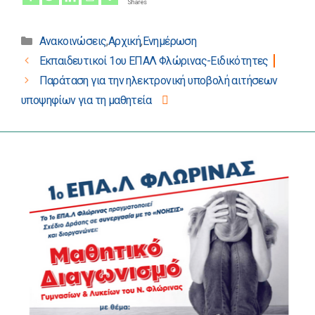
Shares
Κατηγορίες
Ανακοινώσεις
,
Αρχική
,
Ενημέρωση
Πλοήγηση
Εκπαιδευτικοί 1ου ΕΠΑΛ Φλώρινας-Ειδικότητες
άρθρων
Παράταση για την ηλεκτρονική υποβολή αιτήσεων
υποψηφίων για τη μαθητεία